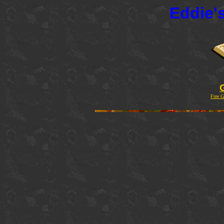
Eddie'
Free G